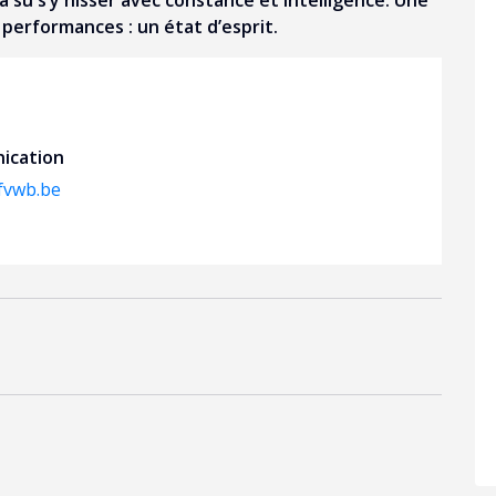
su s’y hisser avec constance et intelligence. Une
performances : un état d’esprit.
ication
fvwb.be