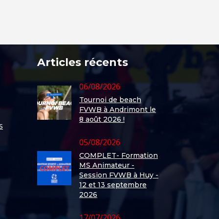
Articles récents
06/08/2026
Tournoi de beach
FVWB à Andrimont le
8 août 2026 !
s
05/08/2026
COMPLET- Formation
MS Animateur -
Session FVWB à Huy -
12 et 13 septembre
2026
17/07/2026