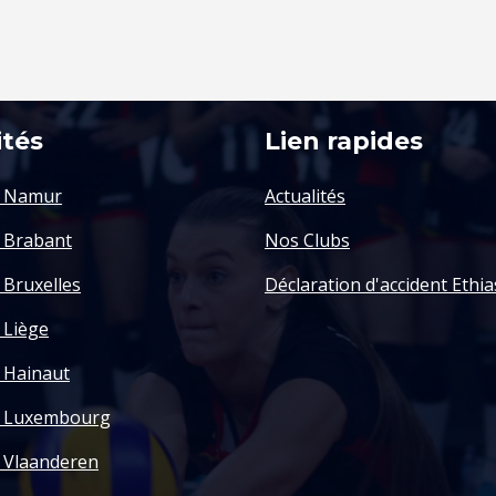
ités
Lien rapides
y Namur
Actualités
y Brabant
Nos Clubs
 Bruxelles
Déclaration d'accident Ethia
 Liège
y Hainaut
y Luxembourg
y Vlaanderen