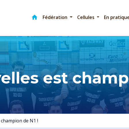
home
Accueil
Fédération
Cellules
En pratiqu
elles est champi
t champion de N1 !