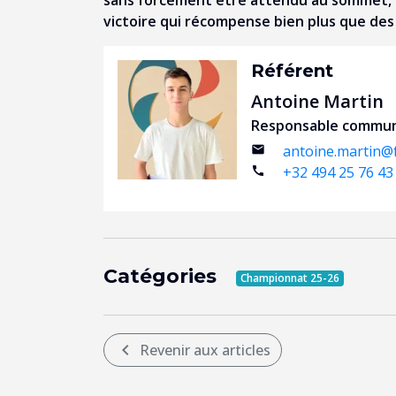
sans forcément être attendu au sommet, a 
victoire qui récompense bien plus que des 
Référent
Antoine Martin
Responsable commun
antoine.martin@
email
+32 494 25 76 43
call
Catégories
Championnat 25-26
chevron_left
Revenir aux articles