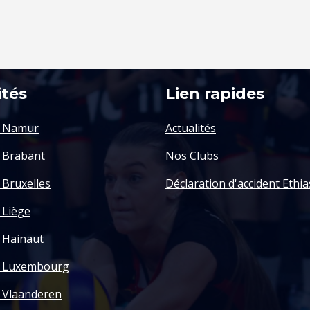
ités
Lien rapides
y Namur
Actualités
y Brabant
Nos Clubs
 Bruxelles
Déclaration d'accident Ethia
 Liège
y Hainaut
y Luxembourg
y Vlaanderen