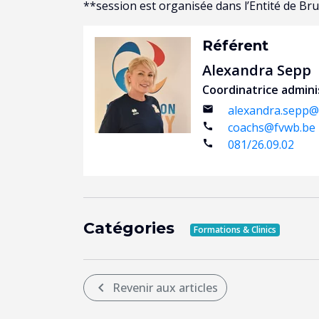
**session est organisée dans l’Entité de Br
Référent
Alexandra Sepp
Coordinatrice admini
alexandra.sepp@
email
coachs@fvwb.be
call
081/26.09.02
call
Catégories
Formations & Clinics
chevron_left
Revenir aux articles